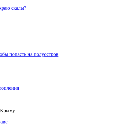
 краю скалы?
собы попасть на полуостров
дтопления
 Крыму.
раве