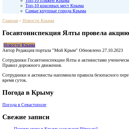
Топ-10 пляжей Крыма
Топ-10 красивых мест Крыма
Самые крупные города Крыма
Главная
»
Новости Крыма
Госавтоинспекция Ялты провела акцию
Новости Крыма
Автор
Редакция портала "Мой Крым"
Обновлено
27.10.2023
Сотрудники Госавтоинспекции Ялты и активистами ученическо
Правил дорожного движения.
Сотрудники и активисты напомнили правила безопасного пере
время суток.
Погода в Крыму
Погода в Севастополе
Свежие записи
Почему море в Крыму называют Чёрным?