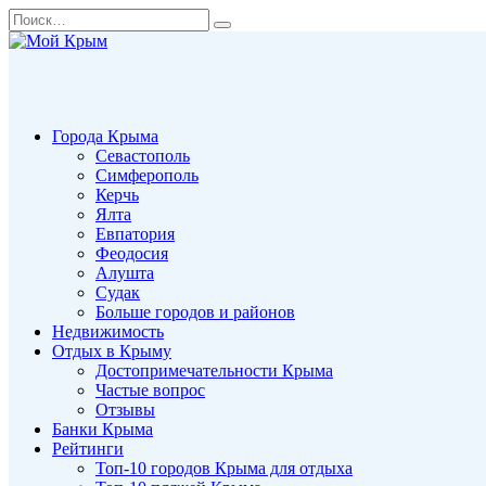
Перейти
Search
к
for:
содержанию
Города Крыма
Севастополь
Симферополь
Керчь
Ялта
Евпатория
Феодосия
Алушта
Судак
Больше городов и районов
Недвижимость
Отдых в Крыму
Достопримечательности Крыма
Частые вопрос
Отзывы
Банки Крыма
Рейтинги
Топ-10 городов Крыма для отдыха