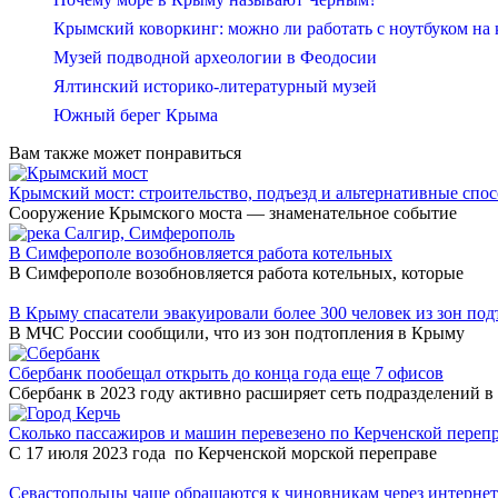
Крымский коворкинг: можно ли работать с ноутбуком на
Музей подводной археологии в Феодосии
Ялтинский историко-литературный музей
Южный берег Крыма
Вам также может понравиться
Крымский мост: строительство, подъезд и альтернативные спо
Сооружение Крымского моста — знаменательное событие
В Симферополе возобновляется работа котельных
В Симферополе возобновляется работа котельных, которые
В Крыму спасатели эвакуировали более 300 человек из зон по
В МЧС России сообщили, что из зон подтопления в Крыму
Сбербанк пообещал открыть до конца года еще 7 офисов
Сбербанк в 2023 году активно расширяет сеть подразделений в
Сколько пассажиров и машин перевезено по Керченской переп
С 17 июля 2023 года по Керченской морской переправе
Севастопольцы чаще обращаются к чиновникам через интернет