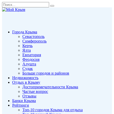
Перейти
Search
к
for:
содержанию
Города Крыма
Севастополь
Симферополь
Керчь
Ялта
Евпатория
Феодосия
Алушта
Судак
Больше городов и районов
Недвижимость
Отдых в Крыму
Достопримечательности Крыма
Частые вопрос
Отзывы
Банки Крыма
Рейтинги
Топ-10 городов Крыма для отдыха