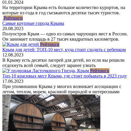
01.01.2024
На территории Крыма есть большое количество курортов, на
которые из года в год съезжаются десятки тысяч туристов.
Рейтинги
Самые крупные города Крыма
20.08.2023
Полуостров Крым — одно из самых чарующих мест в России.
Он занимает площадь в 27 тысяч квадратных километров.
Рейтинги
Крым для детей: ТОП-10 мест, куда стоит сходить с ребенком
12.08.2023
В Крыму есть десятки лагерей для детей, но если вы решили
отдохнуть всей семьей, следует заранее узнать
Рейтинги
Топ-10 красивых мест Крыма, где стоит побывать в 2023 году
17.06.2023
При упоминании Крыма у многих возникает ассоциации с
летом, теплом, морем, красивой природой и интересными