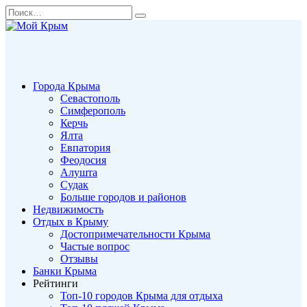
Перейти
Search
к
for:
содержанию
Города Крыма
Севастополь
Симферополь
Керчь
Ялта
Евпатория
Феодосия
Алушта
Судак
Больше городов и районов
Недвижимость
Отдых в Крыму
Достопримечательности Крыма
Частые вопрос
Отзывы
Банки Крыма
Рейтинги
Топ-10 городов Крыма для отдыха