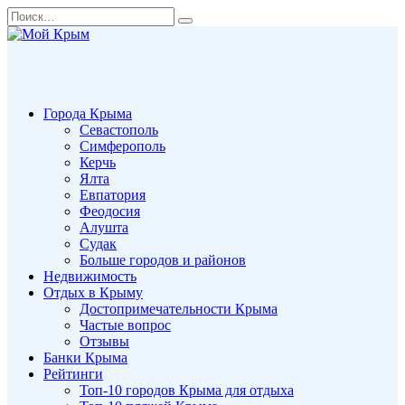
Перейти
Search
к
for:
содержанию
Города Крыма
Севастополь
Симферополь
Керчь
Ялта
Евпатория
Феодосия
Алушта
Судак
Больше городов и районов
Недвижимость
Отдых в Крыму
Достопримечательности Крыма
Частые вопрос
Отзывы
Банки Крыма
Рейтинги
Топ-10 городов Крыма для отдыха