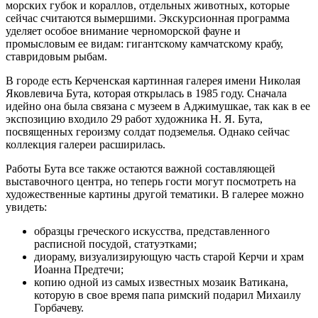
морских губок и кораллов, отдельных животных, которые
сейчас считаются вымершими. Экскурсионная программа
уделяет особое внимание черноморской фауне и
промысловым ее видам: гигантскому камчатскому крабу,
ставридовым рыбам.
В городе есть Керченская картинная галерея имени Николая
Яковлевича Бута, которая открылась в 1985 году. Сначала
идейно она была связана с музеем в Аджимушкае, так как в ее
экспозицию входило 29 работ художника Н. Я. Бута,
посвященных героизму солдат подземелья. Однако сейчас
коллекция галереи расширилась.
Работы Бута все также остаются важной составляющей
выставочного центра, но теперь гости могут посмотреть на
художественные картины другой тематики. В галерее можно
увидеть:
образцы греческого искусства, представленного
расписной посудой, статуэтками;
диораму, визуализирующую часть старой Керчи и храм
Иоанна Предтечи;
копию одной из самых известных мозаик Ватикана,
которую в свое время папа римский подарил Михаилу
Горбачеву.