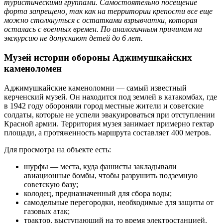
туристическими группами. Самостоятельно посещение
форта запрещено, так как на территории крепости все еще
можно столкнуться с остатками взрывчатки, которая
осталась с военных времен. По аналогичным причинам на
экскурсию не допускают детей до 6 лет.
Музей истории обороны Аджимушкайских
каменоломен
Аджимушкайские каменоломни — самый известный
керченский музей. Он находится под землей в катакомбах, где
в 1942 году обороняли город местные жители и советские
солдаты, которые не успели эвакуироваться при отступлении
Красной армии. Территория музея занимает примерно гектар
площади, а протяженность маршрута составляет 400 метров.
Для просмотра на объекте есть:
шурфы — места, куда фашисты закладывали
авиационные бомбы, чтобы разрушить подземную
советскую базу;
колодец, предназначенный для сбора воды;
самодельные перегородки, необходимые для защиты от
газовых атак;
трактор, выступающий на то время электростанцией.