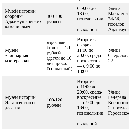
С 9:00 до
Улица
Музей истории
18:00,
Мальченко,
обороны
300-400
понедельник
34-36,
Аджимушкайских
рублей
—
поселок
каменоломен
выходной
Аджимушк
Вторник-
взрослый
среда: с
билет — 50
Музей
11:00 до
Улица
рублей
«Гончарная
20:00, среда-
Свердлова,
(детям до 16
мастерская»
воскресенье
22
лет проход
— с 9:00 до
бесплатный)
18:00
Вторник —
с 11:00 до
20:00, среда-
Улица
Музей истории
воскресенье
Генерала
100-120
Эльтигенского
— с 9:00 до
Косоногова
рублей
десанта
18:00,
2, поселок
понедельник
Героевское
—
выходной