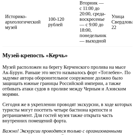
Вторник —
с 11:00 до
20:00, среда-
Историко-
Улица
100-120
воскресенье
археологический
Свердлова,
рублей
— с 9:00 до
музей
22
18:00,
понедельник
— выходной
Музей-крепость «Керчь»
Музей расположен на берегу Керченского пролива на мысе
Ак-Бурун. Раньше это место называлось форт «Тотлебен». По
задумке автора оборонительное сооружение должно было
защищать южные границы Российской империи, а также
отбивать атаки судов в проливе между Черным и Азовским
морями.
Сегодня же в укреплении проводят экскурсии, в ходе которых
туристы могут посетить четыре бастиона крепости и
ретраншемент. Для гостей музея также открыта часть
внутренних помещений форта.
Важно! Экскурсии проводятся только с организованными