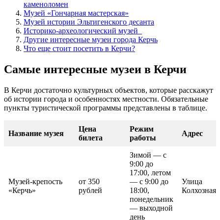
каменоломен
Музей «Гончарная мастерская»
Музей истории Эльтигенского десанта
Историко-археологический музей
Другие интересные музеи города Керчь
Что еще стоит посетить в Керчи?
Самые интересные музеи в Керчи
В Керчи достаточно культурных объектов, которые расскажут
об истории города и особенностях местности. Обязательные
пункты туристической программы представлены в таблице.
Цена
Режим
Название музея
Адрес
билета
работы
Зимой — с
9:00 до
17:00, летом
Музей-крепость
от 350
— с 9:00 до
Улица
«Керчь»
рублей
18:00,
Колхозная,
понедельник
— выходной
день