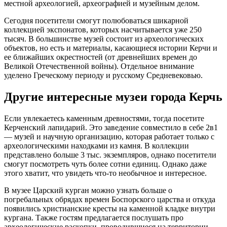
местной археологией, археографией и музейным делом.
Сегодня посетители смогут полюбоваться шикарной
коллекцией экспонатов, которых насчитывается уже 250
тысяч. В большинстве музей состоит из археологических
объектов, но есть и материалы, касающиеся истории Керчи и
ее ближайших окрестностей (от древнейших времен до
Великой Отечественной войны). Отдельное внимание
уделено Греческому периоду и русскому Средневековью.
Другие интересные музеи города Керчь
Если увлекаетесь каменным древностями, тогда посетите
Керченский лапидарий. Это заведение совместило в себе 2в1
— музей и научную организацию, которая работает только с
археологическими находками из камня. В коллекции
представлено больше 3 тыс. экземпляров, однако посетители
смогут посмотреть чуть более сотни единиц. Однако даже
этого хватит, что увидеть что-то необычное и интересное.
В музее Царский курган можно узнать больше о
погребальных обрядах времен Боспорского царства и откуда
появились христианские кресты на каменной кладке внутри
кургана. Также гостям предлагается послушать про
археологические раскопки, проводившиеся на территории